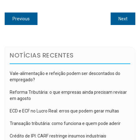
Navegação
Previous
Next
Previous
Next
de
post:
post:
Post
NOTÍCIAS RECENTES
Vale-alimentação e refeição podem ser descontados do
empregado?
Reforma Tributária: o que empresas ainda precisam revisar
em agosto
ECD e ECF no Lucro Real: erros que podem gerar multas
Transação tributária: como funciona e quem pode aderir
Crédito de IPI: CARF restringe insumos industriais