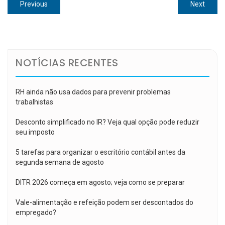
Navegação
Previous
Next
Previous
Next
de
post:
post:
Post
NOTÍCIAS RECENTES
RH ainda não usa dados para prevenir problemas
trabalhistas
Desconto simplificado no IR? Veja qual opção pode reduzir
seu imposto
5 tarefas para organizar o escritório contábil antes da
segunda semana de agosto
DITR 2026 começa em agosto; veja como se preparar
Vale-alimentação e refeição podem ser descontados do
empregado?