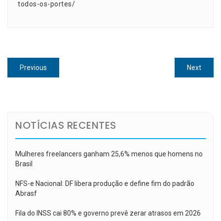
todos-os-portes/
Navegação
Previous
Next
Previous
Next
de
post:
post:
Post
NOTÍCIAS RECENTES
Mulheres freelancers ganham 25,6% menos que homens no
Brasil
NFS-e Nacional: DF libera produção e define fim do padrão
Abrasf
Fila do INSS cai 80% e governo prevê zerar atrasos em 2026