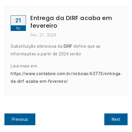
Entrega da DIRF acaba em
21
fevereiro
fev
Fev
, 21 ,
2024
Substituição silenciosa da
DIRF
define que as
informações a partir de 2024 serão
Leia mais em
https://www.contabeis.com.br/noticias/63773/entrega-
da-dirf-acaba-em-fevereiro/
Navegação
Previous
Next
Previous
Next
de
post:
post: