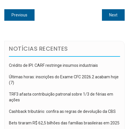
Navegação
Previous
Next
Previous
Next
de
post:
post:
Post
NOTÍCIAS RECENTES
Crédito de IPI: CARF restringe insumos industriais
Últimas horas: inscrições do Exame CFC 2026.2 acabam hoje
(7)
TRF3 afasta contribuição patronal sobre 1/3 de férias em
ações
Cashback tributário: confira as regras de devolução da CBS
Bets tiraram R$ 62,5 bilhões das famílias brasileiras em 2025