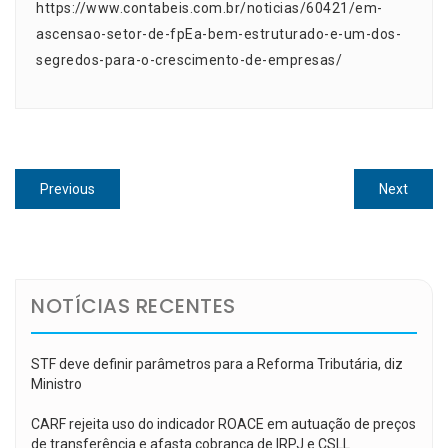
https://www.contabeis.com.br/noticias/60421/em-
ascensao-setor-de-fpEa-bem-estruturado-e-um-dos-
segredos-para-o-crescimento-de-empresas/
Navegação
Previous
Next
Previous
Next
de
post:
post:
Post
NOTÍCIAS RECENTES
STF deve definir parâmetros para a Reforma Tributária, diz
Ministro
CARF rejeita uso do indicador ROACE em autuação de preços
de transferência e afasta cobrança de IRPJ e CSLL