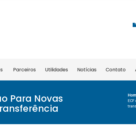
es
Parceiros
Utilidades
Notícias
Contato
ão Para Novas
Hom
ECF 
ransferência
tran