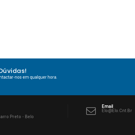
Dúvidas!
ntactar-nos em qualquer hora.
Email
Elo@elo.cnt.br
arro Preto - Belo