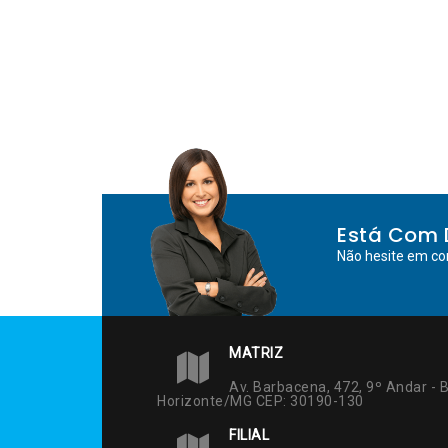
Está Com 
Não hesite em co
MATRIZ
Av. Barbacena, 472, 9º Andar - B
Horizonte/MG CEP: 30190-130
FILIAL