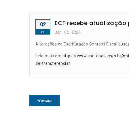
ECF recebe atualização 
02
jan
Jan
, 02 ,
2024
Alterações na Escrituração Contábil Fiscal bu
Leia mais em
https://www.contabeis.com.br/no
de-transferencia/
Navegação
Previous
Previous
de
post:
Post