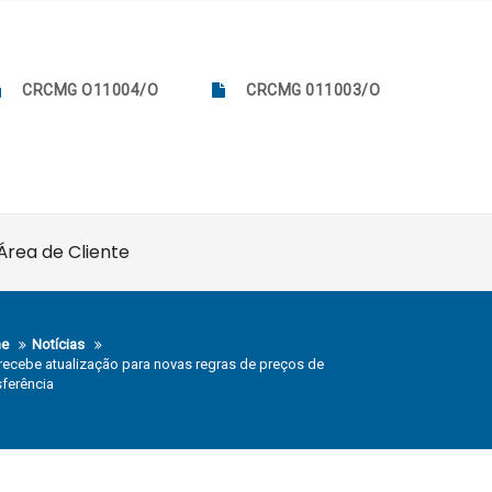
CRCMG O11004/O
CRCMG 011003/O
Área de Cliente
e
Notícias
recebe atualização para novas regras de preços de
sferência