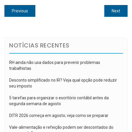
Navegação
Previous
Next
Previous
Next
de
post:
post:
Post
NOTÍCIAS RECENTES
RH ainda não usa dados para prevenir problemas
trabalhistas
Desconto simplificado no IR? Veja qual opção pode reduzir
seu imposto
5 tarefas para organizar o escritório contábil antes da
segunda semana de agosto
DITR 2026 começa em agosto; veja como se preparar
Vale-alimentação e refeição podem ser descontados do