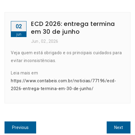
ECD 2026: entrega termina
02
em 30 de junho
jun
Jun
, 02 ,
2026
Veja quem está obrigado e os principais cuidados para
evitar inconsistências.
Leia mais em
https://www.contabeis.com.br/noticias/77196/ecd-
2026-entrega-termina-em-30-de-junho/
Navegação
Previous
Next
Previous
Next
post:
post: