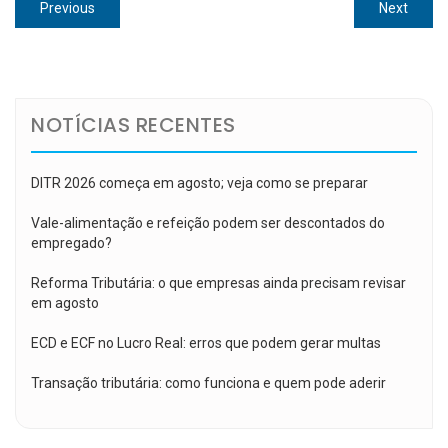
Navegação
Previous
Next
Previous
Next
de
post:
post:
Post
NOTÍCIAS RECENTES
DITR 2026 começa em agosto; veja como se preparar
Vale-alimentação e refeição podem ser descontados do
empregado?
Reforma Tributária: o que empresas ainda precisam revisar
em agosto
ECD e ECF no Lucro Real: erros que podem gerar multas
Transação tributária: como funciona e quem pode aderir