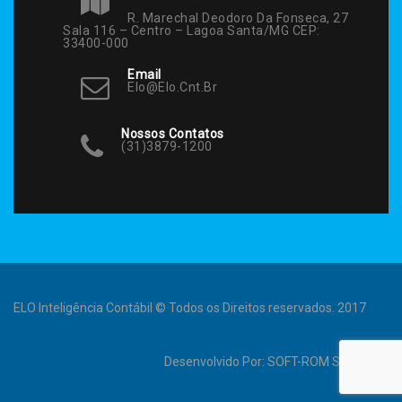
R. Marechal Deodoro Da Fonseca, 27
Sala 116 – Centro – Lagoa Santa/MG CEP:
33400-000
Email
Elo@elo.cnt.br
Nossos Contatos
(31)3879-1200
ELO Inteligência Contábil © Todos os Direitos reservados. 2017
Desenvolvido Por:
SOFT-ROM Sistemas
.