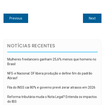
Navegação
Previous
Next
Previous
Next
de
post:
post:
Post
NOTÍCIAS RECENTES
Mulheres freelancers ganham 25,6% menos que homens no
Brasil
NFS-e Nacional: DF libera produção e define fim do padrão
Abrasf
Fila do INSS cai 80% e governo prevê zerar atrasos em 2026
Reforma tributária muda o Nota Legal? Entenda os impactos
do IBS