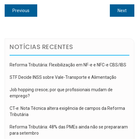
Navegação
Previous
Next
Previous
Next
de
post:
post:
Post
NOTÍCIAS RECENTES
Reforma Tributária: Flexibilização em NF-e e NFC-e CBS/IBS
STF Decide INSS sobre Vale-Transporte e Alimentação
Job hopping cresce; por que profissionais mudam de
emprego?
CT-e: Nota Técnica altera exigência de campos da Reforma
Tributária
Reforma Tributária: 48% das PMEs ainda não se prepararam
para setembro