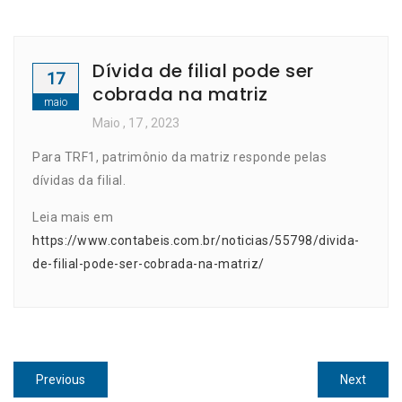
Dívida de filial pode ser
17
cobrada na matriz
maio
Maio
, 17 ,
2023
Para TRF1, patrimônio da matriz responde pelas
dívidas da filial.
Leia mais em
https://www.contabeis.com.br/noticias/55798/divida-
de-filial-pode-ser-cobrada-na-matriz/
Navegação
Previous
Next
Previous
Next
post:
post: