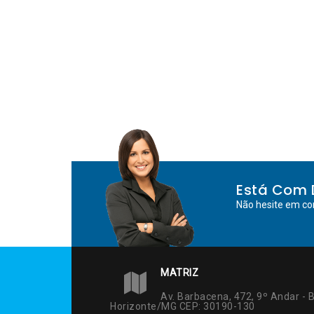
Está Com 
Não hesite em co
MATRIZ
Av. Barbacena, 472, 9º Andar - B
Horizonte/MG CEP: 30190-130