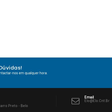
Dúvidas!
ntactar-nos em qualquer hora.
Email
Elo@elo.cnt.br
arro Preto - Belo