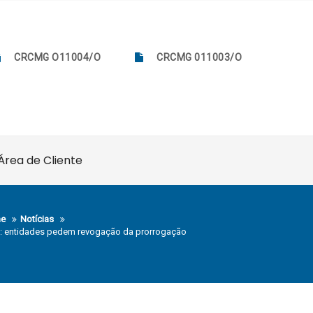
CRCMG O11004/O
CRCMG 011003/O
Área de Cliente
e
Notícias
: entidades pedem revogação da prorrogação