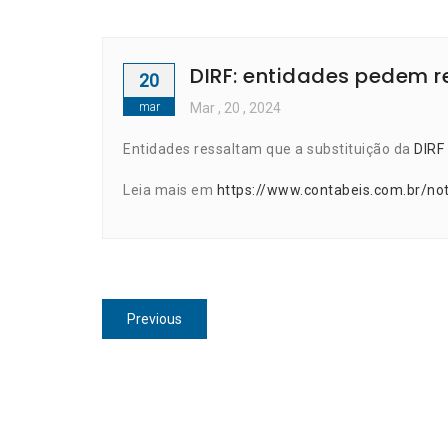
DIRF: entidades pedem 
20
mar
Mar
, 20 ,
2024
Entidades ressaltam que a substituição da
DIRF
Leia mais em
https://www.contabeis.com.br/no
Navegação
Previous
Previous
de
post:
Post