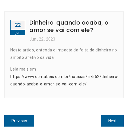
Dinheiro: quando acaba, o
22
amor se vai com ele?
jun
Jun
, 22 ,
2023
Neste artigo, entenda o impacto da falta do dinheiro no
âmbito afetivo da vida.
Leia mais em
https://www.contabeis.com.br/noticias/57552/dinheiro-
quando-acaba-o-amor-se-vai-com-ele/
Navegação
Previous
Next
Previous
Next
post:
post: