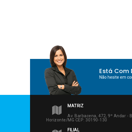
Post
Está Com 
Não hesite em co
MATRIZ
Av. Barbacena, 472, 9º Andar - B
Horizonte/MG CEP: 30190-130
FILIAL