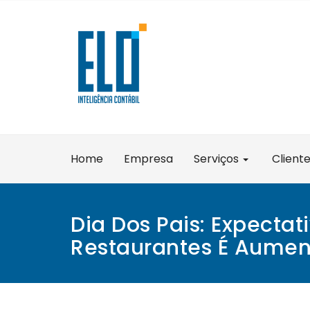
Skip
to
content
Home
Empresa
Serviços
Client
Dia Dos Pais: Expectat
Restaurantes É Aumen