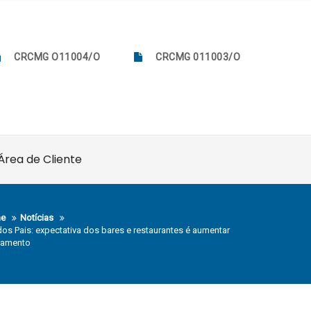
CRCMG O11004/O
CRCMG 011003/O
Área de Cliente
e
Notícias
dos Pais: expectativa dos bares e restaurantes é aumentar
ramento