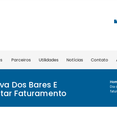
es
Parceiros
Utilidades
Notícias
Contato
iva Dos Bares E
Hom
Dia 
tar Faturamento
fatu