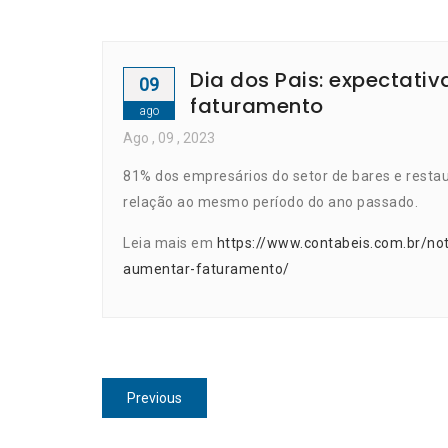
Dia dos Pais: expectati
09
faturamento
ago
Ago
, 09 ,
2023
81% dos empresários do setor de bares e resta
relação ao mesmo período do ano passado.
Leia mais em
https://www.contabeis.com.br/not
aumentar-faturamento/
Navegação
Previous
Previous
de
post: