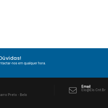
Dúvidas!
ntactar-nos em qualquer hora.
Email
Elo@elo.cnt.br
arro Preto - Belo