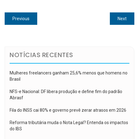
Navegação
Previous
Next
Previous
Next
de
post:
post:
Post
NOTÍCIAS RECENTES
Mulheres freelancers ganham 25,6% menos que homens no
Brasil
NFS-e Nacional: DF libera produção e define fim do padrão
Abrasf
Fila do INSS cai 80% e governo prevê zerar atrasos em 2026
Reforma tributária muda o Nota Legal? Entenda os impactos
do IBS