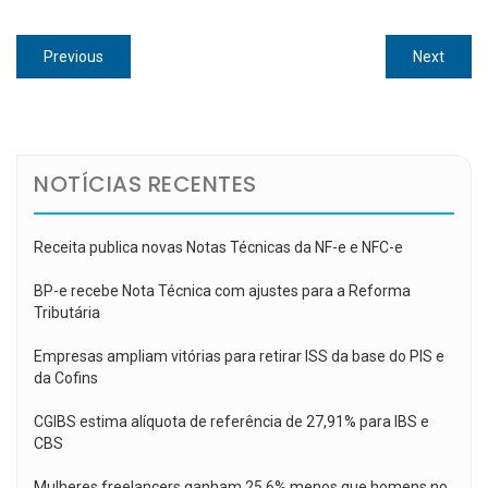
Navegação
Previous
Next
Previous
Next
de
post:
post:
Post
NOTÍCIAS RECENTES
Receita publica novas Notas Técnicas da NF-e e NFC-e
BP-e recebe Nota Técnica com ajustes para a Reforma
Tributária
Empresas ampliam vitórias para retirar ISS da base do PIS e
da Cofins
CGIBS estima alíquota de referência de 27,91% para IBS e
CBS
Mulheres freelancers ganham 25,6% menos que homens no