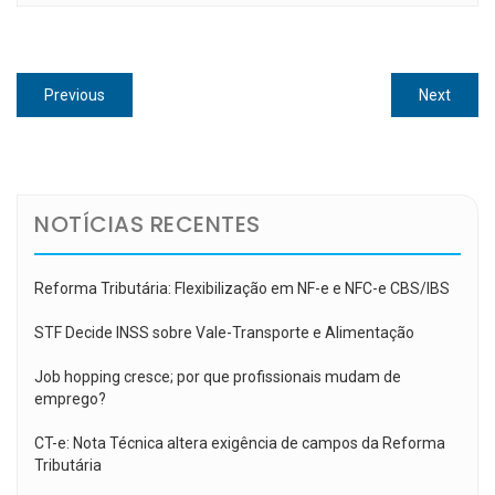
Navegação
Previous
Next
Previous
Next
de
post:
post:
Post
NOTÍCIAS RECENTES
Reforma Tributária: Flexibilização em NF-e e NFC-e CBS/IBS
STF Decide INSS sobre Vale-Transporte e Alimentação
Job hopping cresce; por que profissionais mudam de
emprego?
CT-e: Nota Técnica altera exigência de campos da Reforma
Tributária