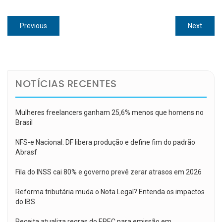
Navegação
Previous
Next
Previous
Next
de
post:
post:
Post
NOTÍCIAS RECENTES
Mulheres freelancers ganham 25,6% menos que homens no
Brasil
NFS-e Nacional: DF libera produção e define fim do padrão
Abrasf
Fila do INSS cai 80% e governo prevê zerar atrasos em 2026
Reforma tributária muda o Nota Legal? Entenda os impactos
do IBS
Receita atualiza regras do EPEC para emissão em