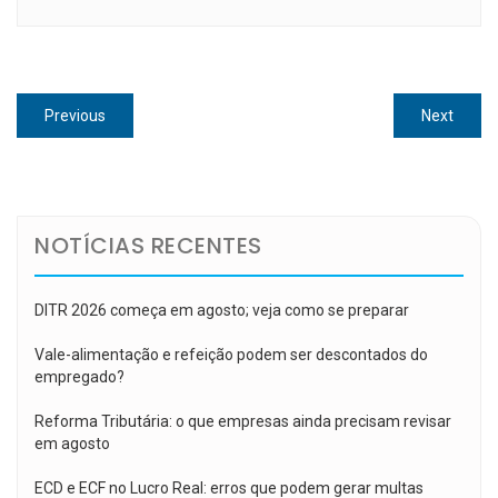
Navegação
Previous
Next
Previous
Next
de
post:
post:
Post
NOTÍCIAS RECENTES
DITR 2026 começa em agosto; veja como se preparar
Vale-alimentação e refeição podem ser descontados do
empregado?
Reforma Tributária: o que empresas ainda precisam revisar
em agosto
ECD e ECF no Lucro Real: erros que podem gerar multas