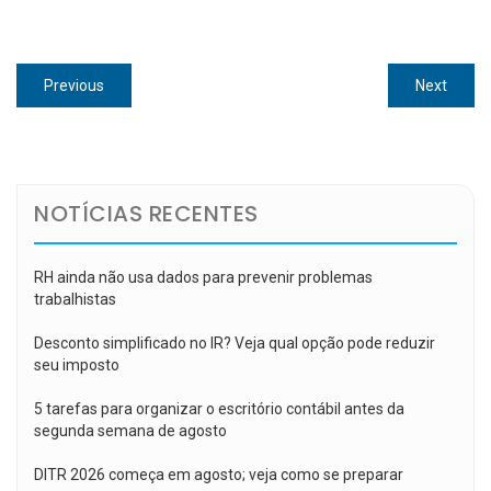
Navegação
Previous
Next
Previous
Next
de
post:
post:
Post
NOTÍCIAS RECENTES
RH ainda não usa dados para prevenir problemas
trabalhistas
Desconto simplificado no IR? Veja qual opção pode reduzir
seu imposto
5 tarefas para organizar o escritório contábil antes da
segunda semana de agosto
DITR 2026 começa em agosto; veja como se preparar