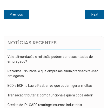
Navegação
Previous
Next
Previous
Next
de
post:
post:
Post
NOTÍCIAS RECENTES
Vale-alimentação e refeição podem ser descontados do
empregado?
Reforma Tributária: o que empresas ainda precisam revisar
em agosto
ECD e ECF no Lucro Real: erros que podem gerar multas
Transação tributária: como funciona e quem pode aderir
Crédito de IPI: CARF restringe insumos industriais