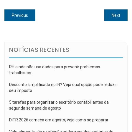
Navegação
Previous
Next
Previous
Next
de
post:
post:
Post
NOTÍCIAS RECENTES
RH ainda não usa dados para prevenir problemas
trabalhistas
Desconto simplificado no IR? Veja qual opção pode reduzir
seu imposto
5 tarefas para organizar o escritório contábil antes da
segunda semana de agosto
DITR 2026 começa em agosto; veja como se preparar
Vale-alimentação e refeição podem ser descontados do