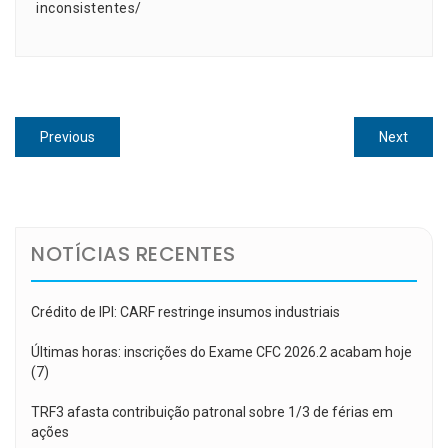
inconsistentes/
Navegação
Previous
Next
Previous
Next
de
post:
post:
Post
NOTÍCIAS RECENTES
Crédito de IPI: CARF restringe insumos industriais
Últimas horas: inscrições do Exame CFC 2026.2 acabam hoje
(7)
TRF3 afasta contribuição patronal sobre 1/3 de férias em
ações