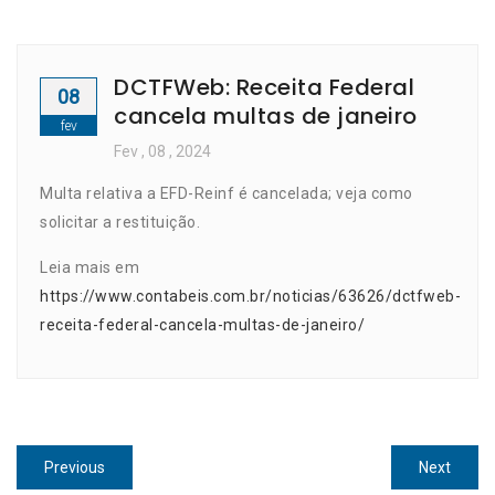
DCTFWeb: Receita Federal
08
cancela multas de janeiro
fev
Fev
, 08 ,
2024
Multa relativa a EFD-Reinf é cancelada; veja como
solicitar a restituição.
Leia mais em
https://www.contabeis.com.br/noticias/63626/dctfweb-
receita-federal-cancela-multas-de-janeiro/
Navegação
Previous
Next
Previous
Next
post:
post: