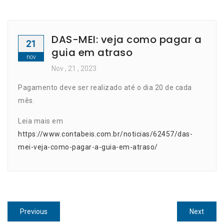
DAS-MEI: veja como pagar a
21
guia em atraso
nov
Nov
, 21 ,
2023
Pagamento deve ser realizado até o dia 20 de cada
mês.
Leia mais em
https://www.contabeis.com.br/noticias/62457/das-
mei-veja-como-pagar-a-guia-em-atraso/
Navegação
Previous
Next
Previous
Next
post:
post: