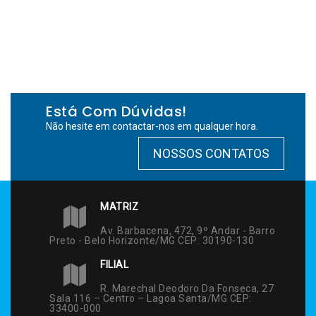
Está Com Dúvidas!
Não hesite em contactar-nos em qualquer hora.
NOSSOS CONTATOS
MATRIZ
Av. Barbacena, 472, 9º Andar - Barro
Preto - Belo Horizonte/MG CEP: 30190-130
FILIAL
R. Marechal Deodoro Da Fonseca, 27
Sala 116 – Centro – Lagoa Santa/MG CEP:
33400-000