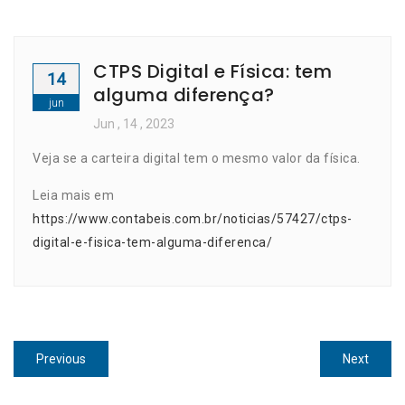
CTPS Digital e Física: tem
14
alguma diferença?
jun
Jun
, 14 ,
2023
Veja se a carteira digital tem o mesmo valor da física.
Leia mais em
https://www.contabeis.com.br/noticias/57427/ctps-
digital-e-fisica-tem-alguma-diferenca/
Navegação
Previous
Next
Previous
Next
de
post:
post: