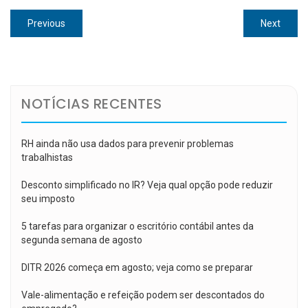
Navegação
Previous
Next
Previous
Next
de
post:
post:
Post
NOTÍCIAS RECENTES
RH ainda não usa dados para prevenir problemas
trabalhistas
Desconto simplificado no IR? Veja qual opção pode reduzir
seu imposto
5 tarefas para organizar o escritório contábil antes da
segunda semana de agosto
DITR 2026 começa em agosto; veja como se preparar
Vale-alimentação e refeição podem ser descontados do