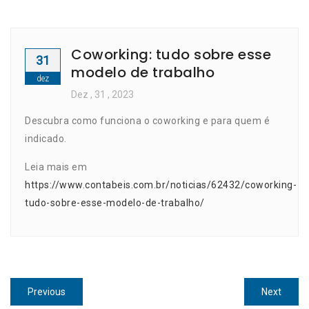
Coworking: tudo sobre esse
31
modelo de trabalho
dez
Dez
, 31 ,
2023
Descubra como funciona o coworking e para quem é
indicado.
Leia mais em
https://www.contabeis.com.br/noticias/62432/coworking-
tudo-sobre-esse-modelo-de-trabalho/
Navegação
Previous
Next
Previous
Next
post:
post: