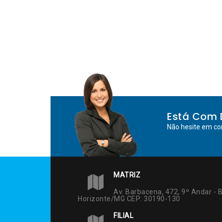
Está Com 
Não hesite em co
MATRIZ
Av. Barbacena, 472, 9º Andar - B
Horizonte/MG CEP: 30190-130
FILIAL