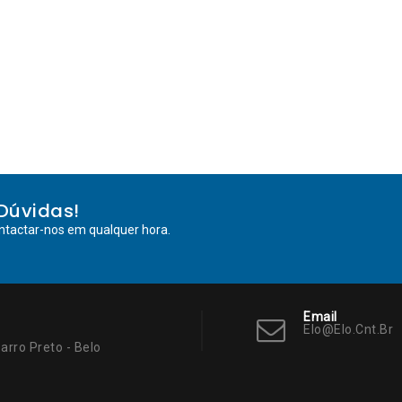
Dúvidas!
ntactar-nos em qualquer hora.
Email
Elo@elo.cnt.br
arro Preto - Belo