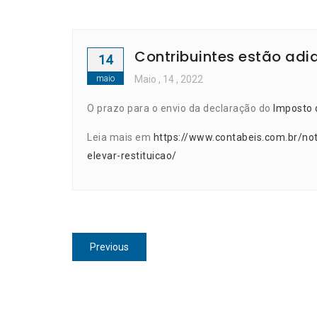
Contribuintes estão adi
14
maio
Maio
, 14 ,
2022
O prazo para o envio da declaração do
Imposto 
Leia mais em
https://www.contabeis.com.br/not
elevar-restituicao/
Navegação
Previous
Previous
de
post:
Post