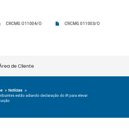
CRCMG O11004/O
CRCMG 011003/O
Área de Cliente
e
Notícias
ribuintes estão adiando declaração do IR para elevar
ituição