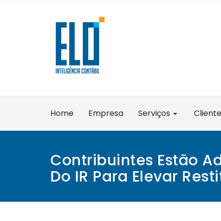
Skip
to
content
Home
Empresa
Serviços
Client
Contribuintes Estão A
Do IR Para Elevar Rest