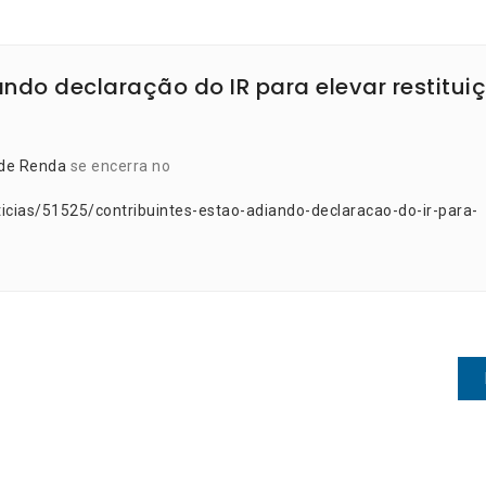
ando declaração do IR para elevar restitui
de Renda
se encerra no
icias/51525/contribuintes-estao-adiando-declaracao-do-ir-para-