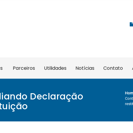
es
Parceiros
Utilidades
Notícias
Contato
diando Declaração
Hom
Cont
ituição
rest