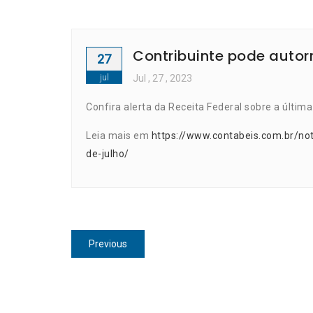
Contribuinte pode autorr
27
jul
Jul
, 27 ,
2023
Confira alerta da Receita Federal sobre a últim
Leia mais em
https://www.contabeis.com.br/noti
de-julho/
Navegação
Previous
Previous
de
post:
Post