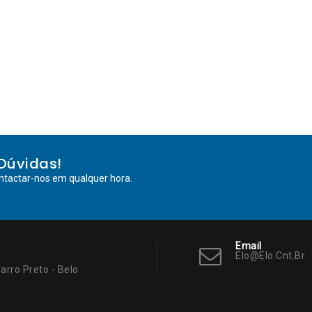
Dúvidas!
ntactar-nos em qualquer hora.
Email
Elo@elo.cnt.br
arro Preto - Belo