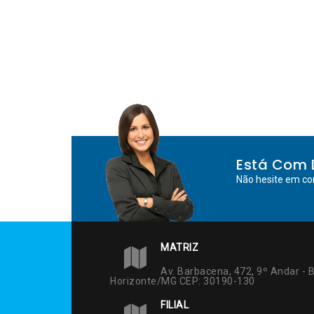
Está Com 
Não hesite em co
MATRIZ
Av. Barbacena, 472, 9º Andar - B
Horizonte/MG CEP: 30190-130
FILIAL