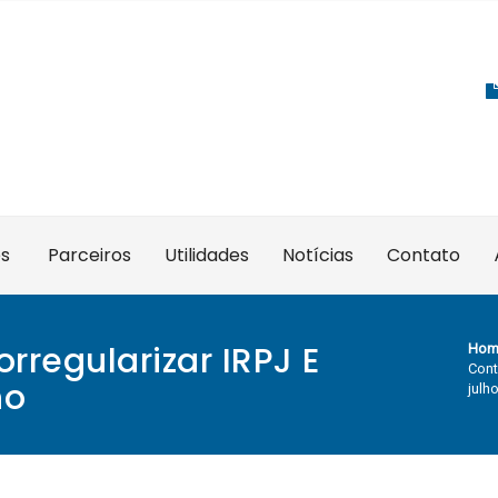
es
Parceiros
Utilidades
Notícias
Contato
rregularizar IRPJ E
Hom
Cont
ho
julh