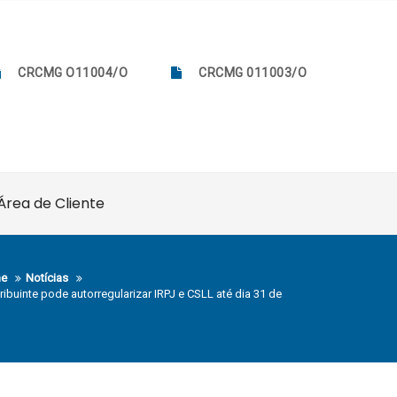
CRCMG O11004/O
CRCMG 011003/O
Área de Cliente
e
Notícias
ribuinte pode autorregularizar IRPJ e CSLL até dia 31 de
o