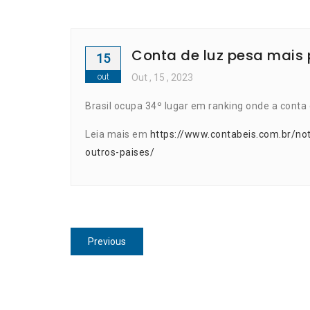
Conta de luz pesa mais 
15
out
Out
, 15 ,
2023
Brasil ocupa 34º lugar em ranking onde a conta
Leia mais em
https://www.contabeis.com.br/no
outros-paises/
Navegação
Previous
Previous
de
post:
Post