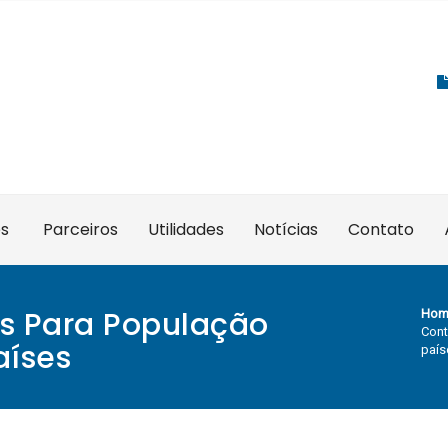
es
Parceiros
Utilidades
Notícias
Contato
is Para População
Hom
Cont
aíses
país