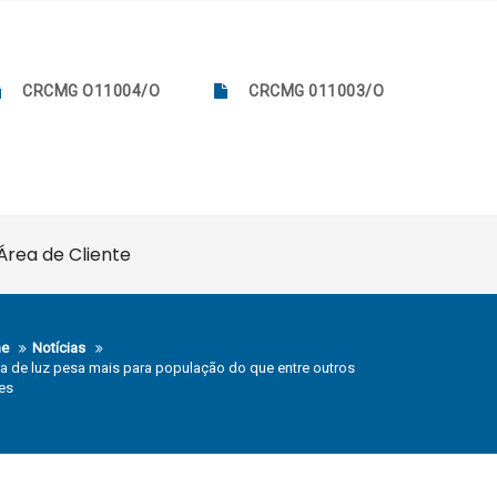
CRCMG O11004/O
CRCMG 011003/O
Área de Cliente
e
Notícias
a de luz pesa mais para população do que entre outros
es