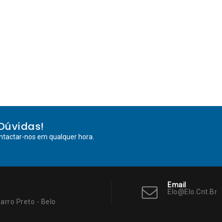
Dúvidas!
ntactar-nos em qualquer hora.
Email
Elo@elo.cnt.br
arro Preto - Belo