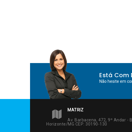
Está Com 
Não hesite em co
MATRIZ
Av. Barbacena, 472, 9º Andar - B
Horizonte/MG CEP: 30190-130