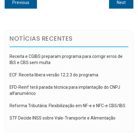
Navegação
Previous
Next
Previous
Next
de
post:
post:
Post
NOTÍCIAS RECENTES
Receita e CGIBS preparam programa para corrigir erros de
IBS e CBS sem multa
ECF: Receita libera versão 12.2.3 do programa
EFD-Reinf terá parada técnica para implantação do CNPJ
alfanumérico
Reforma Tributária: Flexibilização em NF-e e NFC-e CBS/IBS
STF Decide INSS sobre Vale-Transporte e Alimentação