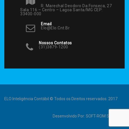
R. Marechal Deodoro Da Fonseca, 27
Sala 116 – Centro – Lagoa Santa/MG CEP:
33400-000
Email
Elo@elo.cnt.br
Nossos Contatos
(31)3879-1200
ELO Inteligência Contábil © Todos os Direitos reservados. 2017
Desenvolvido Por:
SOFT-ROM Sistemas
.