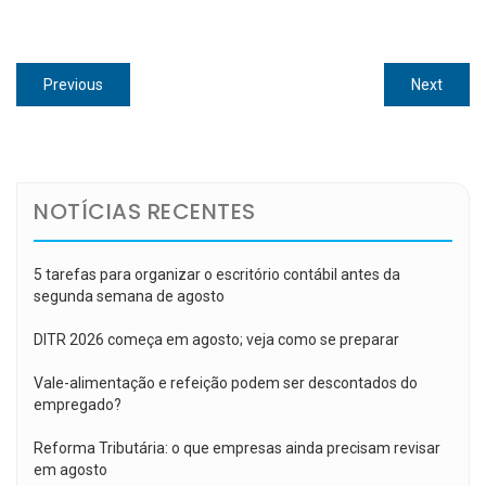
Navegação
Previous
Next
Previous
Next
de
post:
post:
Post
NOTÍCIAS RECENTES
5 tarefas para organizar o escritório contábil antes da
segunda semana de agosto
DITR 2026 começa em agosto; veja como se preparar
Vale-alimentação e refeição podem ser descontados do
empregado?
Reforma Tributária: o que empresas ainda precisam revisar
em agosto