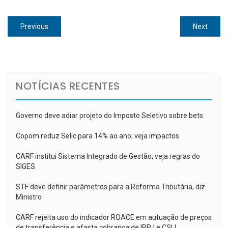
Navegação
Previous
Next
Previous
Next
de
post:
post:
Post
NOTÍCIAS RECENTES
Governo deve adiar projeto do Imposto Seletivo sobre bets
Copom reduz Selic para 14% ao ano; veja impactos
CARF institui Sistema Integrado de Gestão; veja regras do
SIGES
STF deve definir parâmetros para a Reforma Tributária, diz
Ministro
CARF rejeita uso do indicador ROACE em autuação de preços
de transferência e afasta cobrança de IRPJ e CSLL