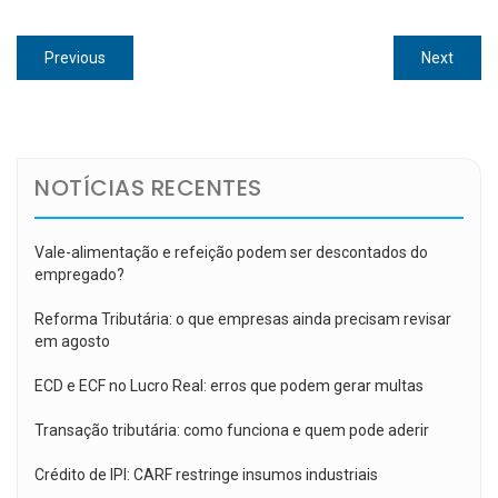
Navegação
Previous
Next
Previous
Next
de
post:
post:
Post
NOTÍCIAS RECENTES
Vale-alimentação e refeição podem ser descontados do
empregado?
Reforma Tributária: o que empresas ainda precisam revisar
em agosto
ECD e ECF no Lucro Real: erros que podem gerar multas
Transação tributária: como funciona e quem pode aderir
Crédito de IPI: CARF restringe insumos industriais