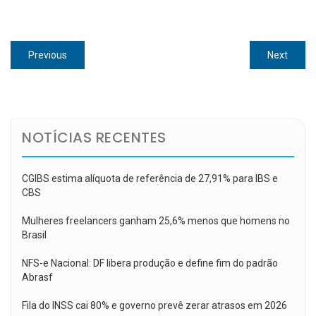
Navegação
Previous
Next
Previous
Next
de
post:
post:
Post
NOTÍCIAS RECENTES
CGIBS estima alíquota de referência de 27,91% para IBS e
CBS
Mulheres freelancers ganham 25,6% menos que homens no
Brasil
NFS-e Nacional: DF libera produção e define fim do padrão
Abrasf
Fila do INSS cai 80% e governo prevê zerar atrasos em 2026