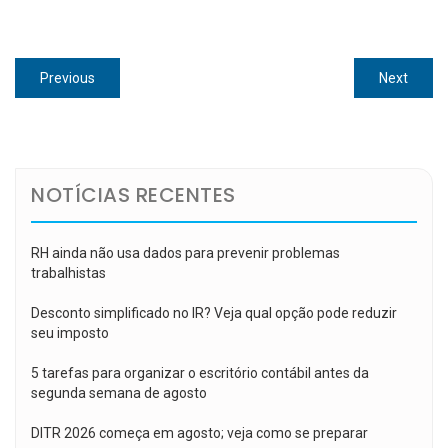
Navegação
Previous
Next
Previous
Next
de
post:
post:
Post
NOTÍCIAS RECENTES
RH ainda não usa dados para prevenir problemas
trabalhistas
Desconto simplificado no IR? Veja qual opção pode reduzir
seu imposto
5 tarefas para organizar o escritório contábil antes da
segunda semana de agosto
DITR 2026 começa em agosto; veja como se preparar