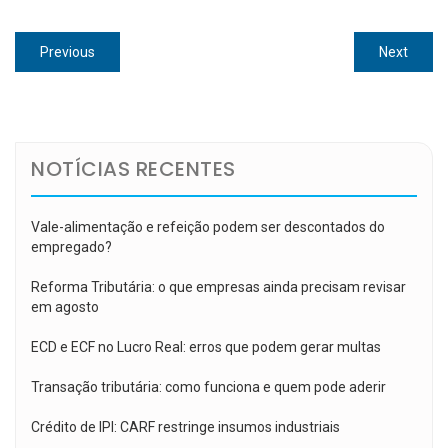
Navegação
Previous
Next
Previous
Next
de
post:
post:
Post
NOTÍCIAS RECENTES
Vale-alimentação e refeição podem ser descontados do
empregado?
Reforma Tributária: o que empresas ainda precisam revisar
em agosto
ECD e ECF no Lucro Real: erros que podem gerar multas
Transação tributária: como funciona e quem pode aderir
Crédito de IPI: CARF restringe insumos industriais