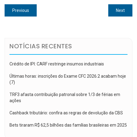
Navegação
Previous
Next
Previous
Next
de
post:
post:
Post
NOTÍCIAS RECENTES
Crédito de IPI: CARF restringe insumos industriais
Últimas horas: inscrições do Exame CFC 2026.2 acabam hoje
(7)
TRF3 afasta contribuição patronal sobre 1/3 de férias em
ações
Cashback tributário: confira as regras de devolução da CBS
Bets tiraram R$ 62,5 bilhões das famílias brasileiras em 2025