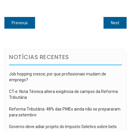
Navegação
Previous
Next
Previous
Next
de
post:
post:
Post
NOTÍCIAS RECENTES
Job hopping cresce; por que profissionais mudam de
emprego?
CT-e: Nota Técnica altera exigência de campos da Reforma
Tributária
Reforma Tributária: 48% das PMEs ainda não se prepararam
para setembro
Governo deve adiar projeto do Imposto Seletivo sobre bets