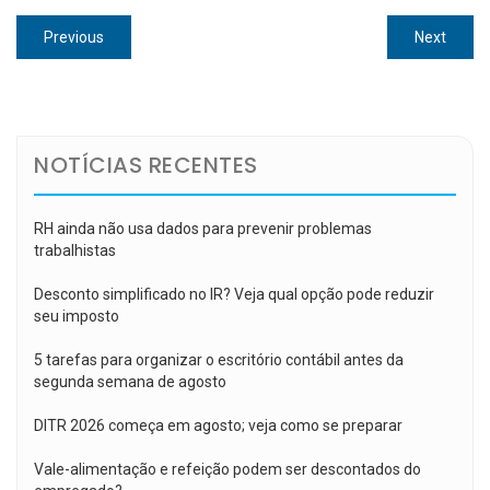
Navegação
Previous
Next
Previous
Next
de
post:
post:
Post
NOTÍCIAS RECENTES
RH ainda não usa dados para prevenir problemas
trabalhistas
Desconto simplificado no IR? Veja qual opção pode reduzir
seu imposto
5 tarefas para organizar o escritório contábil antes da
segunda semana de agosto
DITR 2026 começa em agosto; veja como se preparar
Vale-alimentação e refeição podem ser descontados do