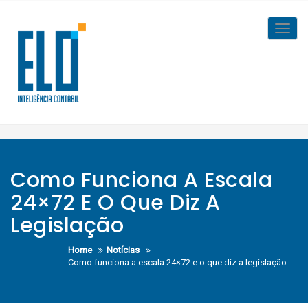
Skip
to
Toggl
content
navig
Como Funciona A Escala
24×72 E O Que Diz A
Legislação
Home
Notícias
Como funciona a escala 24×72 e o que diz a legislação