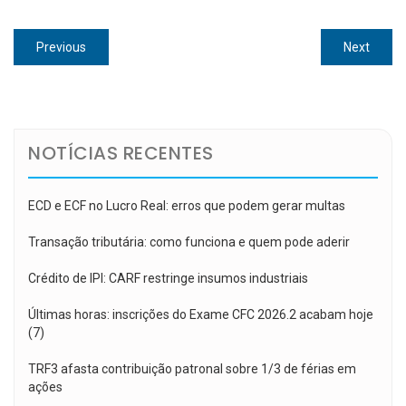
Navegação
Previous
Next
Previous
Next
de
post:
post:
Post
NOTÍCIAS RECENTES
ECD e ECF no Lucro Real: erros que podem gerar multas
Transação tributária: como funciona e quem pode aderir
Crédito de IPI: CARF restringe insumos industriais
Últimas horas: inscrições do Exame CFC 2026.2 acabam hoje
(7)
TRF3 afasta contribuição patronal sobre 1/3 de férias em
ações