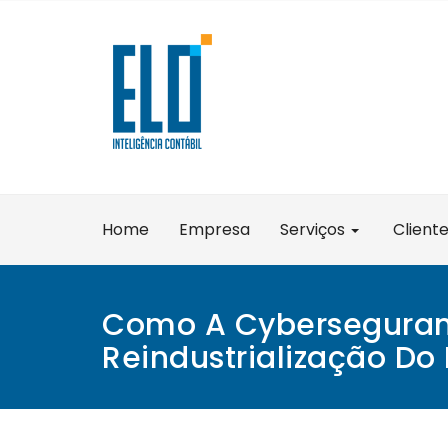
Skip
to
content
Home
Empresa
Serviços
Client
Como A Cyberseguran
Reindustrialização Do 