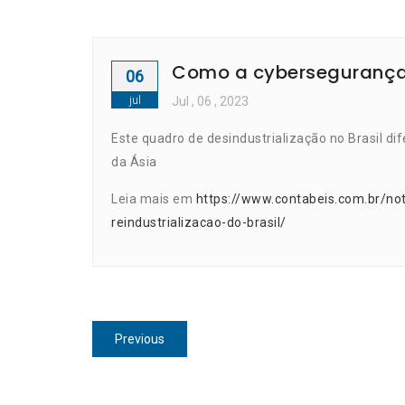
Como a cybersegurança p
06
jul
Jul
, 06 ,
2023
Este quadro de desindustrialização no Brasil di
da Ásia
Leia mais em
https://www.contabeis.com.br/no
reindustrializacao-do-brasil/
Navegação
Previous
Previous
de
post:
Post