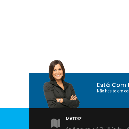
Está Com 
Não hesite em co
MATRIZ
Av. Barbacena, 472, 9º Andar - B