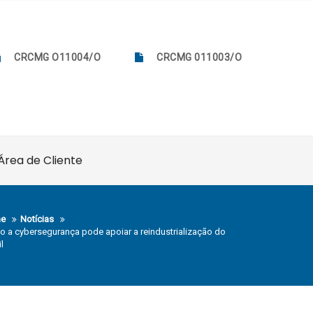
CRCMG O11004/O
CRCMG 011003/O
Área de Cliente
e
Notícias
 a cybersegurança pode apoiar a reindustrialização do
l