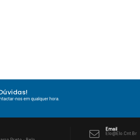
Dúvidas!
ntactar-nos em qualquer hora.
Email
Elo@elo.cnt.br
arro Preto - Belo