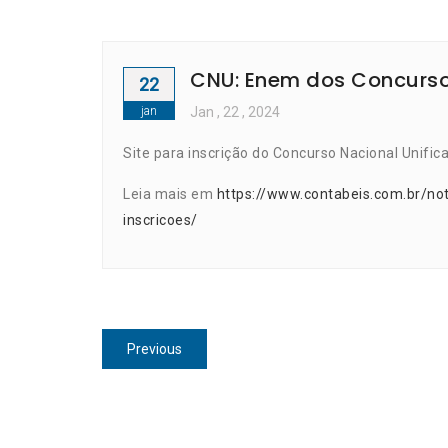
CNU: Enem dos Concursos
22
jan
Jan
, 22 ,
2024
Site para inscrição do Concurso Nacional Unific
Leia mais em
https://www.contabeis.com.br/no
inscricoes/
Navegação
Previous
Previous
de
post:
Post