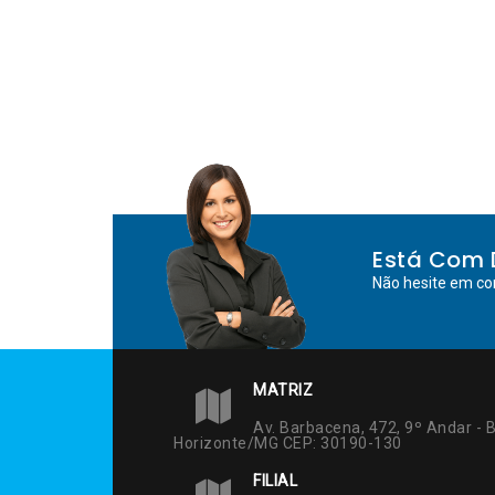
Está Com 
Não hesite em co
MATRIZ
Av. Barbacena, 472, 9º Andar - B
Horizonte/MG CEP: 30190-130
FILIAL