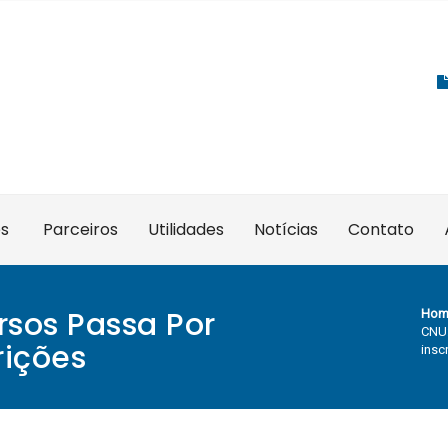
es
Parceiros
Utilidades
Notícias
Contato
sos Passa Por
Hom
CNU:
rições
insc