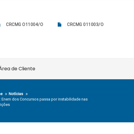
CRCMG O11004/O
CRCMG 011003/O
Área de Cliente
e
Notícias
 Enem dos Concursos passa por instabilidade nas
rições