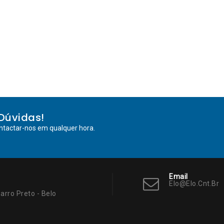
Dúvidas!
ntactar-nos em qualquer hora.
Email
Elo@elo.cnt.br
arro Preto - Belo