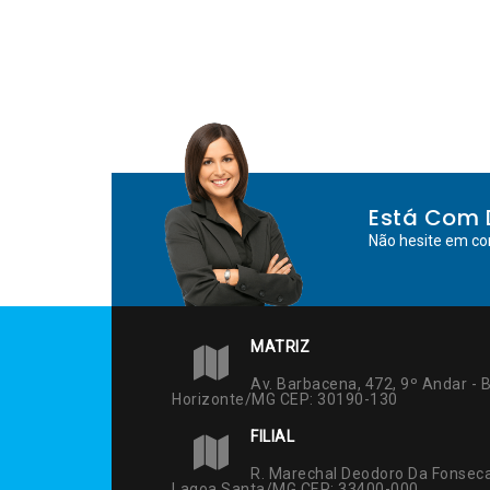
Está Com 
Não hesite em co
MATRIZ
Av. Barbacena, 472, 9º Andar - B
Horizonte/MG CEP: 30190-130
FILIAL
R. Marechal Deodoro Da Fonseca
Lagoa Santa/MG CEP: 33400-000