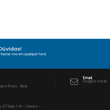
Dúvidas!
ntactar-nos em qualquer hora.
Email
Elo@elo.cnt.br
arro Preto - Belo
, 27 Sala 116 – Centro –