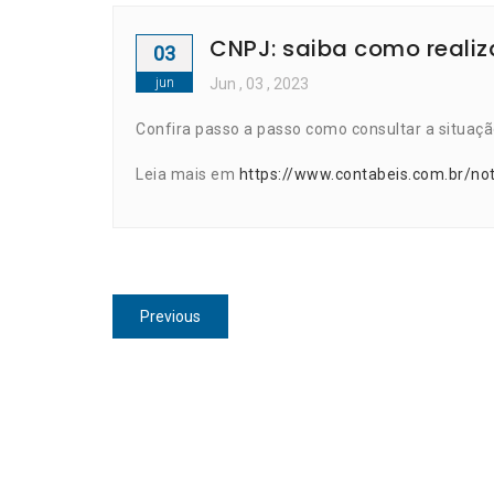
CNPJ: saiba como realiz
03
jun
Jun
, 03 ,
2023
Confira passo a passo como consultar a situaçã
Leia mais em
https://www.contabeis.com.br/not
Navegação
Previous
Previous
de
post:
Post