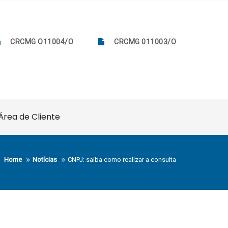
CRCMG O11004/O
CRCMG 011003/O
Área de Cliente
Home
Notícias
CNPJ: saiba como realizar a consulta