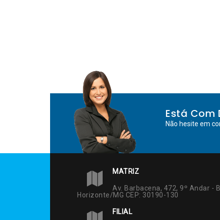
Está Com 
Não hesite em co
MATRIZ
Av. Barbacena, 472, 9º Andar - B
Horizonte/MG CEP: 30190-130
FILIAL