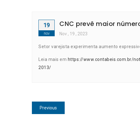
CNC prevê maior número
19
nov
Nov
, 19 ,
2023
Setor varejista experimenta aumento expressivo
Leia mais em
https://www.contabeis.com.br/no
2013/
Navegação
Previous
Previous
de
post:
Post