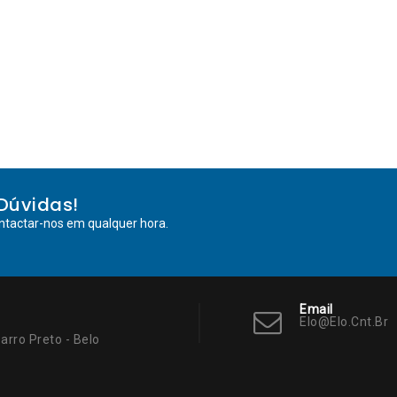
Dúvidas!
ntactar-nos em qualquer hora.
Email
Elo@elo.cnt.br
arro Preto - Belo