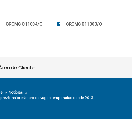
CRCMG O11004/O
CRCMG 011003/O
Área de Cliente
e
Notícias
prevê maior número de vagas temporárias desde 2013