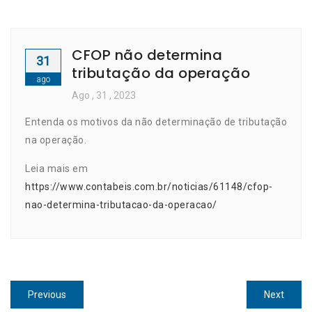
CFOP não determina
31
tributação da operação
ago
Ago
, 31 ,
2023
Entenda os motivos da não determinação de tributação
na operação.
Leia mais em
https://www.contabeis.com.br/noticias/61148/cfop-
nao-determina-tributacao-da-operacao/
Navegação
Previous
Next
Previous
Next
post:
post: