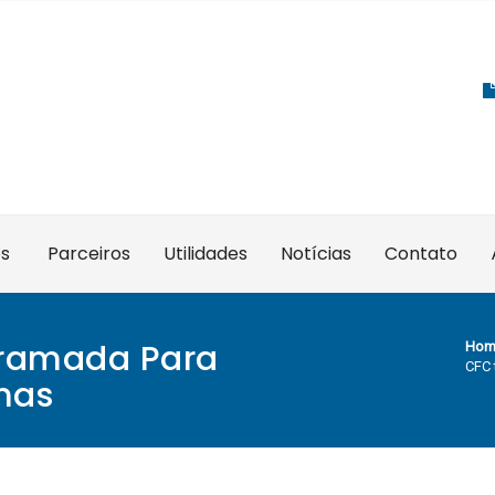
es
Parceiros
Utilidades
Notícias
Contato
gramada Para
Hom
CFC 
mas