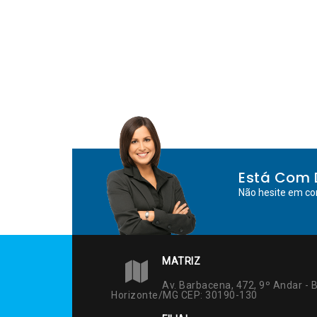
Está Com 
Não hesite em co
MATRIZ
Av. Barbacena, 472, 9º Andar - B
Horizonte/MG CEP: 30190-130