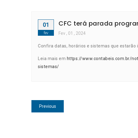
CFC terá parada progr
01
fev
Fev
, 01 ,
2024
Confira datas, horários e sistemas que estarão i
Leia mais em
https://www.contabeis.com.br/n
sistemas/
Navegação
Previous
Previous
de
post:
Post