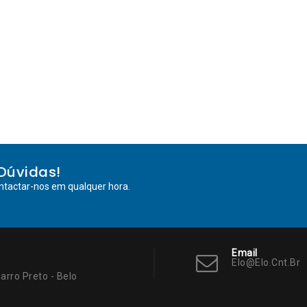
Dúvidas!
ntactar-nos em qualquer hora.
Email
Elo@elo.cnt.br
arro Preto - Belo