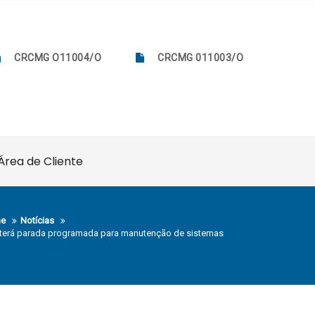
CRCMG O11004/O
CRCMG 011003/O
Área de Cliente
e
Notícias
terá parada programada para manutenção de sistemas